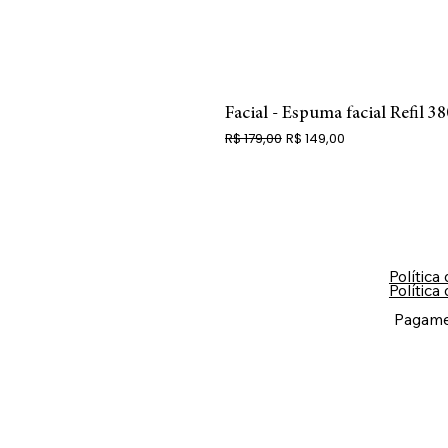
Facial - Espuma facial Refil 3
Preço normal
Preço promocional
R$ 179,00
R$ 149,00
Política
Política
Pagame