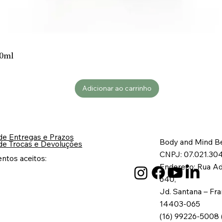
Visualização rápida
80ml
Adicionar ao carrinho
 de Entregas e Prazos
Body and Mind Be
 de Trocas e Devoluções
CNPJ: 07.021.30
ntos aceitos:
Endereço: Rua Ad
640,
Jd. Santana – Fr
14403-065
(16) 99226-5008