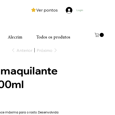
Ver pontos
Login
Alecrim
Todos os produtos
Anterior
Próximo
Demaquilante
100ml
nce máxima para o rosto. Desenvolvida