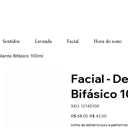
Sentidos
Lavanda
Facial
Hora do sono
ilante Bifásico 100ml
Facial - 
Bifásico 
SKU
SKU:
12140100
12140100
Preço
Preço
R$ 68,00
R$ 42,00
original
promocional
Linha de extremo luxo e performa